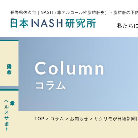
長野県佐久市｜NASH（非アルコール性脂肪肝炎）・脂肪肝の予
究
私たち
Column
講演の依頼
コラム
ヘルスサポート
企業の
TOP
>
コラム
>
お知らせ
>
サクリモが日経新聞