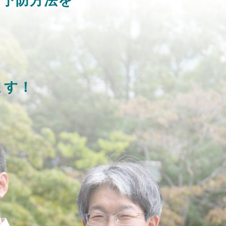
る予防方法を
、
ます！