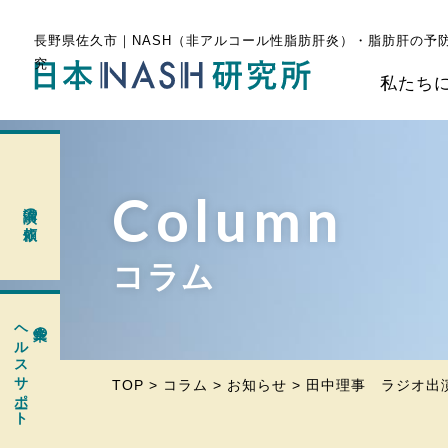
長野県佐久市｜NASH（非アルコール性脂肪肝炎）・脂肪肝の予
究
私たち
Column
講演の依頼
コラム
ヘルスサポート
企業の
TOP
>
コラム
>
お知らせ
>
田中理事 ラジオ出