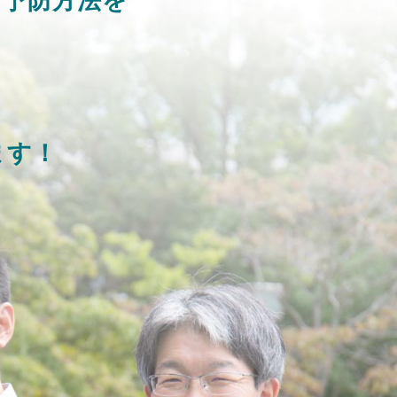
る予防方法を
、
ます！