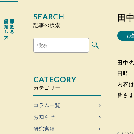
SEARCH
田
脂肪の落とし方
専門医が教える
記事の検索
お
田中
日時…
CATEGORY
内容
カテゴリー
皆さま
コラム一覧
お知らせ
研究実績
CA